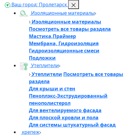
Ваш город:
Пролетарск
Изоляционные материалы
Изоляционные материалы
Посмотреть все товары раздела
Мастика,Праймер
Мембрана, Гидроизоляция
Гидроизоляционные смеси
Подложки
Утеплители
Утеплители
Посмотреть все товары
раздела
Для крыши и стен
Пеноплэкс-Экструдированный
пенополистерол
Для вентелируемого фасада
Для плоской кровли и пола
Для системы штукатурный фасад
крепеж