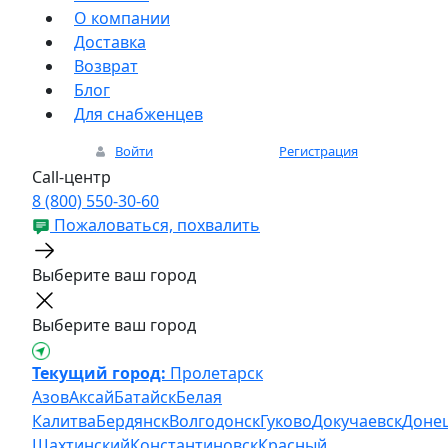
О компании
Доставка
Возврат
Блог
Для снабженцев
Войти
Регистрация
Call-центр
8 (800) 550-30-60
Пожаловаться, похвалить
Выберите ваш город
Выберите ваш город
Текущий город:
Пролетарск
Азов
Аксай
Батайск
Белая
Калитва
Бердянск
Волгодонск
Гуково
Докучаевск
Доне
Шахтинский
Константиновск
Красный