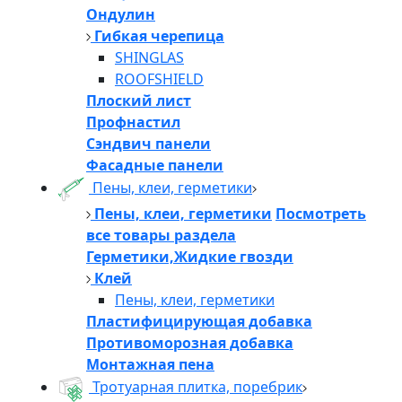
Ондулин
Гибкая черепица
SHINGLAS
ROOFSHIELD
Плоский лист
Профнастил
Сэндвич панели
Фасадные панели
Пены, клеи, герметики
Пены, клеи, герметики
Посмотреть
все товары раздела
Герметики,Жидкие гвозди
Клей
Пены, клеи, герметики
Пластифицирующая добавка
Противоморозная добавка
Монтажная пена
Тротуарная плитка, поребрик