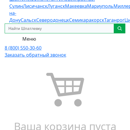
Сулин
Лисичанск
Луганск
Макеевка
Мариуполь
Милле
на-
Дону
Сальск
Северодонецк
Семикаракорск
Таганрог
Ц
Меню
8 (800) 550-30-60
Заказать обратный звонок
Ваша корзина пуста