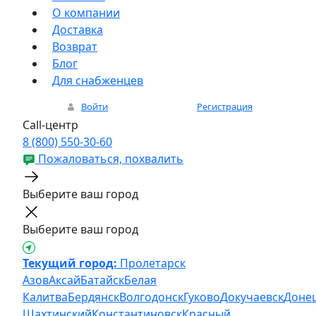
О компании
Доставка
Возврат
Блог
Для снабженцев
Войти
Регистрация
Call-центр
8 (800) 550-30-60
Пожаловаться, похвалить
Выберите ваш город
Выберите ваш город
Текущий город:
Пролетарск
Азов
Аксай
Батайск
Белая
Калитва
Бердянск
Волгодонск
Гуково
Докучаевск
Доне
Шахтинский
Константиновск
Красный