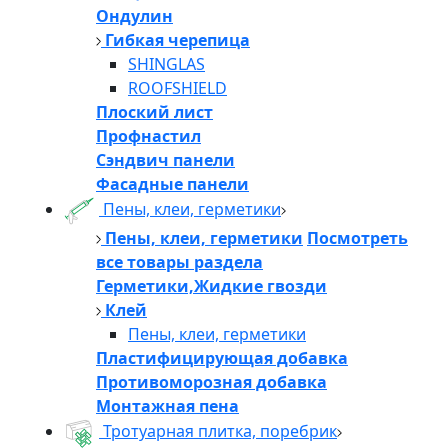
Ондулин
Гибкая черепица
SHINGLAS
ROOFSHIELD
Плоский лист
Профнастил
Сэндвич панели
Фасадные панели
Пены, клеи, герметики
Пены, клеи, герметики
Посмотреть
все товары раздела
Герметики,Жидкие гвозди
Клей
Пены, клеи, герметики
Пластифицирующая добавка
Противоморозная добавка
Монтажная пена
Тротуарная плитка, поребрик