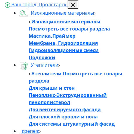
Ваш город:
Пролетарск
Изоляционные материалы
Изоляционные материалы
Посмотреть все товары раздела
Мастика,Праймер
Мембрана, Гидроизоляция
Гидроизоляционные смеси
Подложки
Утеплители
Утеплители
Посмотреть все товары
раздела
Для крыши и стен
Пеноплэкс-Экструдированный
пенополистерол
Для вентелируемого фасада
Для плоской кровли и пола
Для системы штукатурный фасад
крепеж