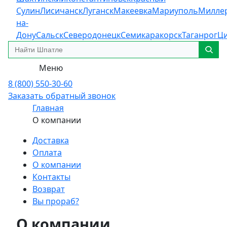
Сулин
Лисичанск
Луганск
Макеевка
Мариуполь
Милле
на-
Дону
Сальск
Северодонецк
Семикаракорск
Таганрог
Ц
Меню
8 (800) 550-30-60
Заказать обратный звонок
Главная
О компании
Доставка
Оплата
О компании
Контакты
Возврат
Вы прораб?
О компании