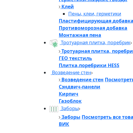
Клей
Пены, клеи, герметики
Пластифицирующая добавк
Противоморозная добавка
Монтажная пена
Тротуарная плитка, поребрик
Тротуарная плитка, поребр
ГЕО текстиль
Плитка,поребрики HESS
Возведение стен
Возведение стен
Посмотреть
Сэндвич-панели
Кирпич
Газоблок
Заборы
Заборы
Посмотреть все тов
ВИК