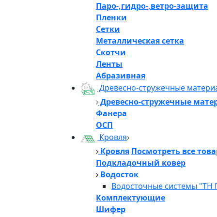
Паро-,гидро-,ветро-защита
Пленки
Сетки
Металлическая сетка
Скотчи
Ленты
Абразивная
Древесно-стружечные матери
Древесно-стружечные мате
Фанера
ОСП
Кровля
Кровля
Посмотреть все тов
Подкладочный ковер
Водосток
Водосточные системы "ТН 
Комплектующие
Шифер