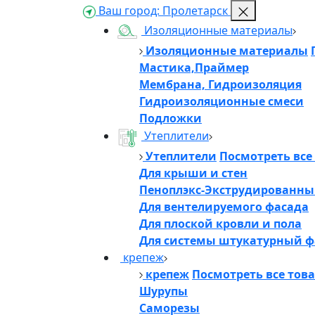
Ваш город:
Пролетарск
Изоляционные материалы
Изоляционные материалы
Мастика,Праймер
Мембрана, Гидроизоляция
Гидроизоляционные смеси
Подложки
Утеплители
Утеплители
Посмотреть все
Для крыши и стен
Пеноплэкс-Экструдированны
Для вентелируемого фасада
Для плоской кровли и пола
Для системы штукатурный ф
крепеж
крепеж
Посмотреть все тов
Шурупы
Саморезы