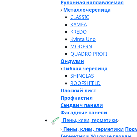
Рулонная наплавляемая
Металлочерепица
CLASSIC
KAMEA
KREDO
Kvinta Uno
MODERN
QUADRO PROFI
Ондулин
Гибкая черепица
SHINGLAS
ROOFSHIELD
Плоский лист
Профнастил
Сэндвич панели
Фасадные панели
Пены, клеи, герметики
Пены, клеи, герметики
Посм
Герметики,Жидкие гвозди