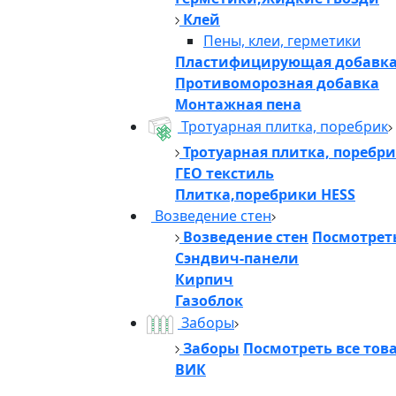
Клей
Пены, клеи, герметики
Пластифицирующая добавк
Противоморозная добавка
Монтажная пена
Тротуарная плитка, поребрик
Тротуарная плитка, поребр
ГЕО текстиль
Плитка,поребрики HESS
Возведение стен
Возведение стен
Посмотреть
Сэндвич-панели
Кирпич
Газоблок
Заборы
Заборы
Посмотреть все тов
ВИК