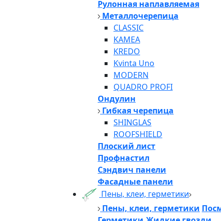
Рулонная наплавляемая
Металлочерепица
CLASSIC
KAMEA
KREDO
Kvinta Uno
MODERN
QUADRO PROFI
Ондулин
Гибкая черепица
SHINGLAS
ROOFSHIELD
Плоский лист
Профнастил
Сэндвич панели
Фасадные панели
Пены, клеи, герметики
Пены, клеи, герметики
Посм
Герметики,Жидкие гвозди