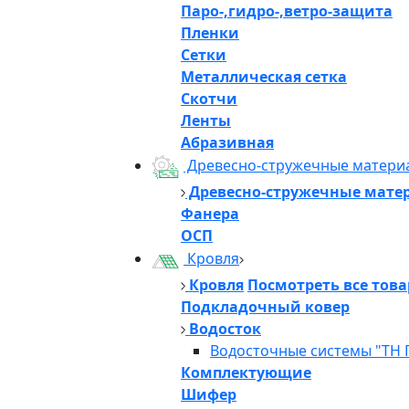
Паро-,гидро-,ветро-защита
Пленки
Сетки
Металлическая сетка
Скотчи
Ленты
Абразивная
Древесно-стружечные матери
Древесно-стружечные мате
Фанера
ОСП
Кровля
Кровля
Посмотреть все тов
Подкладочный ковер
Водосток
Водосточные системы "ТН 
Комплектующие
Шифер