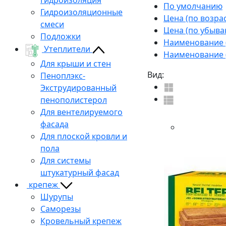
По умолчанию
Гидроизоляционные
Цена (по возра
смеси
Цена (по убыва
Подложки
Наименование (
Утеплители
Наименование (
Для крыши и стен
Вид:
Пеноплэкс-
Экструдированный
пенополистерол
Для вентелируемого
фасада
Для плоской кровли и
пола
Для системы
штукатурный фасад
крепеж
Шурупы
Саморезы
Кровельный крепеж