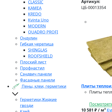
Артикул:
CLASSIC
ЦБ-00013354
KAMEA
KREDO
Kvinta Uno
MODERN
QUADRO PROFI
Ондулин
Гибкая черепица
SHINGLAS
ROOFSHIELD
Плоский лист
Профнастил
Сэндвич панели
Фасадные панели
Плиты теплоиз
Пены, клеи, герметики
Плиты тепл
Герметики,Жидкие
Посмотреть
гвозди
10 581 ₽ / м³
Ку
Клей