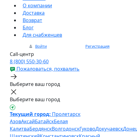
О компании
Доставка
Возврат
Блог
Для снабженцев
Войти
Регистрация
Call-центр
8 (800) 550-30-60
Пожаловаться, похвалить
Выберите ваш город
Выберите ваш город
Текущий город:
Пролетарск
Азов
Аксай
Батайск
Белая
Калитва
Бердянск
Волгодонск
Гуково
Докучаевск
Доне
Шахтинский
Константиновск
Красный