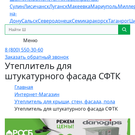
Сулин
Лисичанск
Луганск
Макеевка
Мариуполь
Милле
на-
Дону
Сальск
Северодонецк
Семикаракорск
Таганрог
Ц
Меню
8 (800) 550-30-60
Заказать обратный звонок
Утеплитель для
штукатурного фасада СФТК
Главная
Интернет-Магазин
Утеплитель для крыши, стен, фасада, пола
Утеплитель для штукатурного фасада СФТК