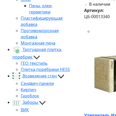
В наличии
Пены, клеи,
Артикул:
герметики
ЦБ-00013340
Пластифицирующая
добавка
Противоморозная
добавка
Монтажная пена
Тротуарная плитка,
поребрик
ГЕО текстиль
Плитка,поребрики HESS
Возведение стен
Сэндвич-панели
Кирпич
Газоблок
Заборы
ВИК
Утеплитель Из