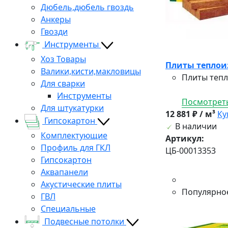
Дюбель,дюбель гвоздь
Анкеры
Гвозди
Инструменты
Хоз Товары
Плиты теплоиз
Валики,кисти,макловицы
Плиты тепл
Для сварки
Инструменты
Посмотреть
Для штукатурки
12 881 ₽ / м³
Ку
Гипсокартон
В наличии
Комплектующие
Артикул:
Профиль для ГКЛ
ЦБ-00013353
Гипсокартон
Аквапанели
Акустические плиты
Популярно
ГВЛ
Специальные
Подвесные потолки