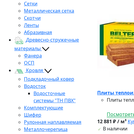
Сетки
Металлическая сетка
Скотчи
Ленты
Абразивная
Древесно-стружечные
материалы
Фанера
ОСП
Кровля
Подкладочный ковер
Водосток
Плиты теплоиз
Водосточные
Плиты тепл
системы "ТН ПВХ"
Комплектующие
Посмотреть
Шифер
12 881 ₽ / м³
Ку
Рулонная наплавляемая
В наличии
Металлочерепица