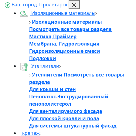
Ваш город:
Пролетарск
Изоляционные материалы
Изоляционные материалы
Посмотреть все товары раздела
Мастика,Праймер
Мембрана, Гидроизоляция
Гидроизоляционные смеси
Подложки
Утеплители
Утеплители
Посмотреть все товары
раздела
Для крыши и стен
Пеноплэкс-Экструдированный
пенополистерол
Для вентелируемого фасада
Для плоской кровли и пола
Для системы штукатурный фасад
крепеж