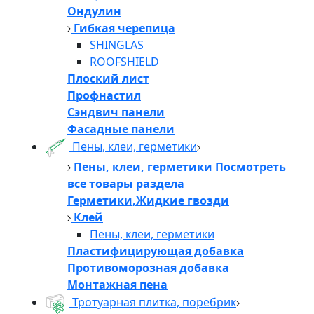
Ондулин
Гибкая черепица
SHINGLAS
ROOFSHIELD
Плоский лист
Профнастил
Сэндвич панели
Фасадные панели
Пены, клеи, герметики
Пены, клеи, герметики
Посмотреть
все товары раздела
Герметики,Жидкие гвозди
Клей
Пены, клеи, герметики
Пластифицирующая добавка
Противоморозная добавка
Монтажная пена
Тротуарная плитка, поребрик