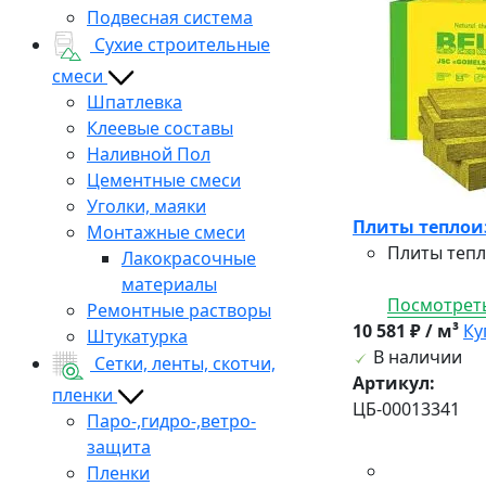
Подвесная система
Сухие строительные
смеси
Шпатлевка
Клеевые составы
Наливной Пол
Цементные смеси
Уголки, маяки
Плиты теплоиз
Монтажные смеси
Плиты тепл
Лакокрасочные
материалы
Посмотреть
Ремонтные растворы
10 581 ₽ / м³
Ку
Штукатурка
В наличии
Сетки, ленты, скотчи,
Артикул:
пленки
ЦБ-00013341
Паро-,гидро-,ветро-
защита
Пленки