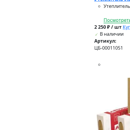
Утеплитель
Посмотреть
2 250 ₽ / шт
Ку
В наличии
Артикул:
ЦБ-00011051