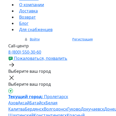
О компании
Доставка
Возврат
Блог
Для снабженцев
Войти
Регистрация
Call-центр
8 (800) 550-30-60
Пожаловаться, похвалить
Выберите ваш город
Выберите ваш город
Текущий город:
Пролетарск
Азов
Аксай
Батайск
Белая
Калитва
Бердянск
Волгодонск
Гуково
Докучаевск
Доне
Шахтинский
Константиновск
Красный