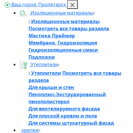
Ваш город:
Пролетарск
Изоляционные материалы
Изоляционные материалы
Посмотреть все товары раздела
Мастика,Праймер
Мембрана, Гидроизоляция
Гидроизоляционные смеси
Подложки
Утеплители
Утеплители
Посмотреть все товары
раздела
Для крыши и стен
Пеноплэкс-Экструдированный
пенополистерол
Для вентелируемого фасада
Для плоской кровли и пола
Для системы штукатурный фасад
крепеж