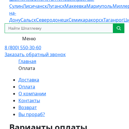
Сулин
Лисичанск
Луганск
Макеевка
Мариуполь
Милле
на-
Дону
Сальск
Северодонецк
Семикаракорск
Таганрог
Ц
Меню
8 (800) 550-30-60
Заказать обратный звонок
Главная
Оплата
Доставка
Оплата
О компании
Контакты
Возврат
Вы прораб?
Варианты оплаты