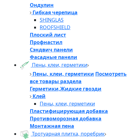
Ондулин
Гибкая черепица
SHINGLAS
ROOFSHIELD
Плоский лист
Профнастил
Сэндвич панели
Фасадные панели
Пены, клеи, герметики
Пены, клеи, герметики
Посмотреть
все товары раздела
Герметики,Жидкие гвозди
Клей
Пены, клеи, герметики
Пластифицирующая добавка
Противоморозная добавка
Монтажная пена
Тротуарная плитка, поребрик