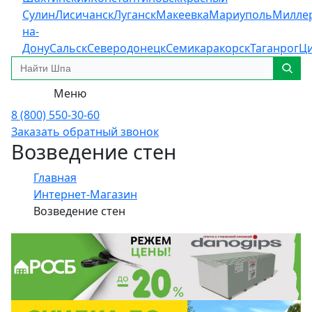
Сулин
Лисичанск
Луганск
Макеевка
Мариуполь
Милле
на-
Дону
Сальск
Северодонецк
Семикаракорск
Таганрог
Ц
Меню
8 (800) 550-30-60
Заказать обратный звонок
Возведение стен
Главная
Интернет-Магазин
Возведение стен