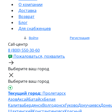
О компании
Доставка
Возврат
Блог
Для снабженцев
Войти
Регистрация
Call-центр
8 (800) 550-30-60
Пожаловаться, похвалить
Выберите ваш город
Выберите ваш город
Текущий город:
Пролетарск
Азов
Аксай
Батайск
Белая
Калитва
Бердянск
Волгодонск
Гуково
Докучаевск
Доне
Шахтинский
Константиновск
Красный