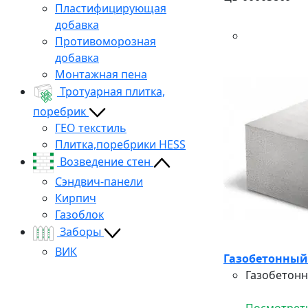
Пластифицирующая
добавка
Противоморозная
добавка
Монтажная пена
Тротуарная плитка,
поребрик
ГЕО текстиль
Плитка,поребрики HESS
Возведение стен
Сэндвич-панели
Кирпич
Газоблок
Заборы
ВИК
Газобетонный б
Газобетонн
Посмотреть