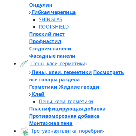
Ондулин
Гибкая черепица
SHINGLAS
ROOFSHIELD
Плоский лист
Профнастил
Сэндвич панели
Фасадные панели
Пены, клеи, герметики
Пены, клеи, герметики
Посмотреть
все товары раздела
Герметики,Жидкие гвозди
Клей
Пены, клеи, герметики
Пластифицирующая добавка
Противоморозная добавка
Монтажная пена
Тротуарная плитка, поребрик