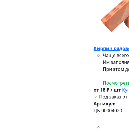
Кирпич рядов
Чаще всего
Им заполня
При этом дл
Посмотреть
от 18 ₽ / шт
Ку
Под заказ от 
Артикул:
ЦБ-00004020