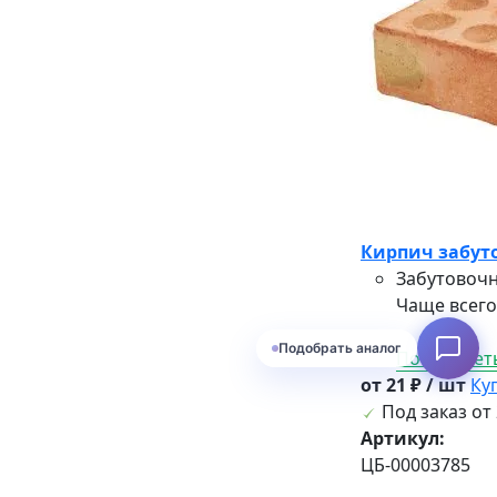
Кирпич забут
Забутовочн
Чаще всего
Подобрать аналог
Посмотреть
от 21 ₽ / шт
Ку
Под заказ от 
Артикул:
ЦБ-00003785