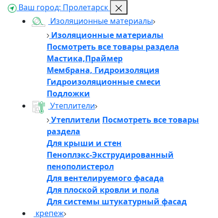
Ваш город:
Пролетарск
Изоляционные материалы
Изоляционные материалы
Посмотреть все товары раздела
Мастика,Праймер
Мембрана, Гидроизоляция
Гидроизоляционные смеси
Подложки
Утеплители
Утеплители
Посмотреть все товары
раздела
Для крыши и стен
Пеноплэкс-Экструдированный
пенополистерол
Для вентелируемого фасада
Для плоской кровли и пола
Для системы штукатурный фасад
крепеж