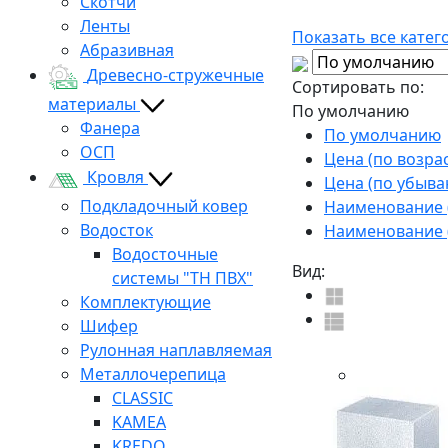
Скотчи
Ленты
Показать все катег
Абразивная
Древесно-стружечные
Сортировать по:
материалы
По умолчанию
Фанера
По умолчанию
ОСП
Цена (по возра
Кровля
Цена (по убыва
Подкладочный ковер
Наименование (
Водосток
Наименование (
Водосточные
Вид:
системы "ТН ПВХ"
Комплектующие
Шифер
Рулонная наплавляемая
Металлочерепица
CLASSIC
KAMEA
KREDO