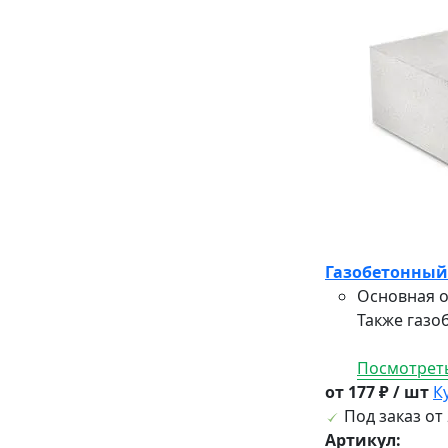
Газобетонный 
Основная о
Также газо
Посмотреть
от 177 ₽ / шт
К
Под заказ от 
Артикул: