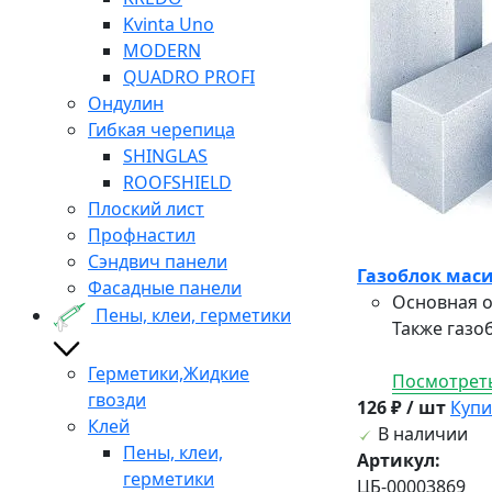
Kvinta Uno
MODERN
QUADRO PROFI
Ондулин
Гибкая черепица
SHINGLAS
ROOFSHIELD
Плоский лист
Профнастил
Сэндвич панели
Газоблок маси
Фасадные панели
Основная о
Пены, клеи, герметики
Также газо
Герметики,Жидкие
Посмотреть
гвозди
126 ₽ / шт
Купи
Клей
В наличии
Пены, клеи,
Артикул:
герметики
ЦБ-00003869