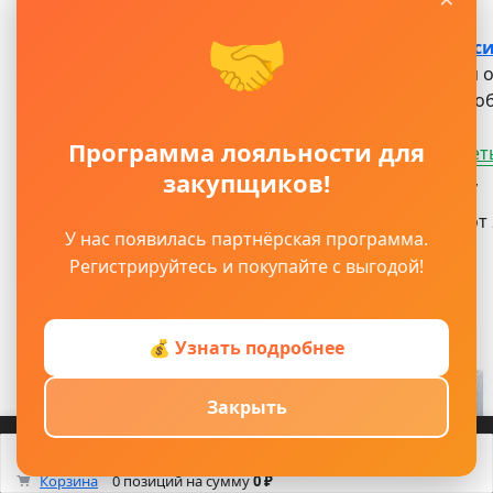
🤝
Газоблок маси
Основная о
Также газо
Программа лояльности для
Посмотреть
закупщиков!
Узнать цену
Под заказ от 
У нас появилась партнёрская программа.
Артикул:
Регистрируйтесь и покупайте с выгодой!
ЦБ-00003868
💰 Узнать подробнее
Закрыть
Войти
Регистрация
Корзина
Каталог
Кабинет
Смотрели
Max/TG
0
Корзина
0 позиций
на сумму
0 ₽