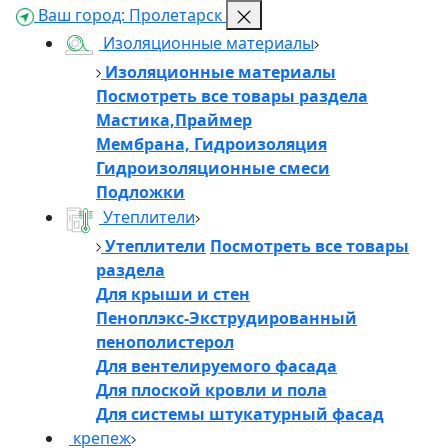
Ваш город:
Пролетарск
Изоляционные материалы
Изоляционные материалы
Посмотреть все товары раздела
Мастика,Праймер
Мембрана, Гидроизоляция
Гидроизоляционные смеси
Подложки
Утеплители
Утеплители
Посмотреть все товары
раздела
Для крыши и стен
Пеноплэкс-Экструдированный
пенополистерол
Для вентелируемого фасада
Для плоской кровли и пола
Для системы штукатурный фасад
крепеж