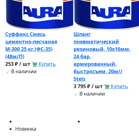
Суффикс Смесь
Шланг
цементно-песчаная
пневматический
М-300 25 кг.(ФС-35)
резиновый, 10x16мм,
(48м/П)
24 бар,
253 ₽ / шт
Купить
армированный,
В наличии
быстросъем, 20м//
Stels
3 795 ₽ / шт
Купить
В наличии
Новинка