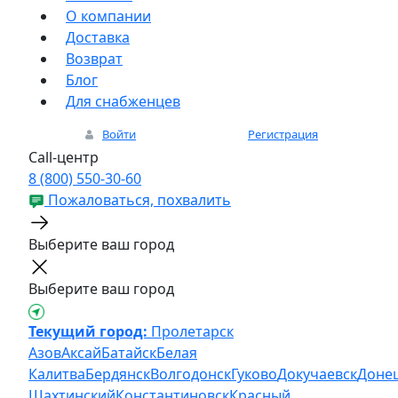
О компании
Доставка
Возврат
Блог
Для снабженцев
Войти
Регистрация
Call-центр
8 (800) 550-30-60
Пожаловаться, похвалить
Выберите ваш город
Выберите ваш город
Текущий город:
Пролетарск
Азов
Аксай
Батайск
Белая
Калитва
Бердянск
Волгодонск
Гуково
Докучаевск
Доне
Шахтинский
Константиновск
Красный