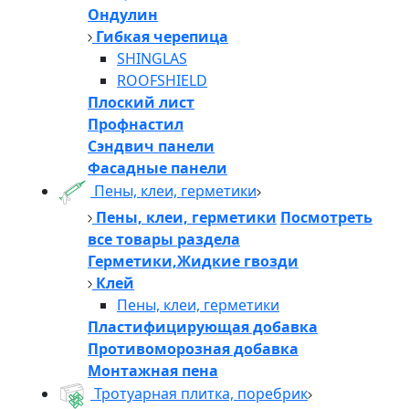
Ондулин
Гибкая черепица
SHINGLAS
ROOFSHIELD
Плоский лист
Профнастил
Сэндвич панели
Фасадные панели
Пены, клеи, герметики
Пены, клеи, герметики
Посмотреть
все товары раздела
Герметики,Жидкие гвозди
Клей
Пены, клеи, герметики
Пластифицирующая добавка
Противоморозная добавка
Монтажная пена
Тротуарная плитка, поребрик