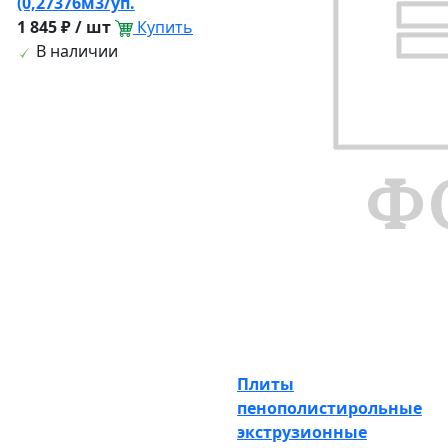
(0,27376м3/уп.
1 845 ₽ / шт
Купить
В наличии
Плиты
пенополистирольные
экструзионные