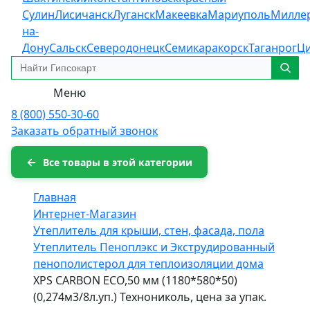
Сулин
Лисичанск
Луганск
Макеевка
Мариуполь
Милле
на-
Дону
Сальск
Северодонецк
Семикаракорск
Таганрог
Ц
Меню
8 (800) 550-30-60
Заказать обратный звонок
Все товары в этой категории
Главная
Интернет-Магазин
Утеплитель для крыши, стен, фасада, пола
Утеплитель Пеноплэкс и Экструдированный
пенополистерол для теплоизоляции дома
XPS CARBON ECO,50 мм (1180*580*50)
(0,274м3/8л.уп.) Технониколь, цена за упак.