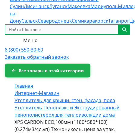
Сулин
Лисичанск
Луганск
Макеевка
Мариуполь
Милле
на-
Дону
Сальск
Северодонецк
Семикаракорск
Таганрог
Ц
Меню
8 (800) 550-30-60
Заказать обратный звонок
Все товары в этой категории
Главная
Интернет-Магазин
Утеплитель для крыши, стен, фасада, пола
Утеплитель Пеноплэкс и Экструдированный
пенополистерол для теплоизоляции дома
XPS CARBON ECO,100мм (1180*580*100)
(0.274м3/4л.уп) Технониколь, цена за упак.