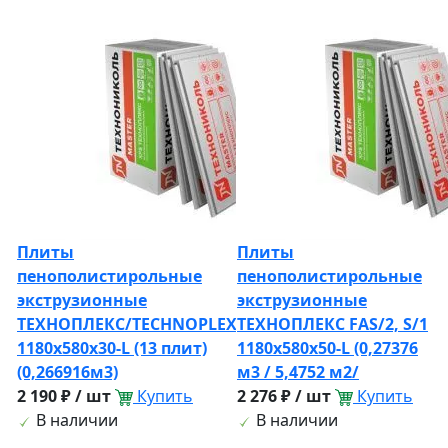
Плиты
Плиты
пенополистирольные
пенополистирольные
экструзионные
экструзионные
ТЕХНОПЛЕКС/TECHNOPLEX
ТЕХНОПЛЕКС FAS/2, S/1
1180х580х30-L (13 плит)
1180х580х50-L (0,27376
(0,266916м3)
м3 / 5,4752 м2/
2 190 ₽ / шт
Купить
2 276 ₽ / шт
Купить
В наличии
В наличии