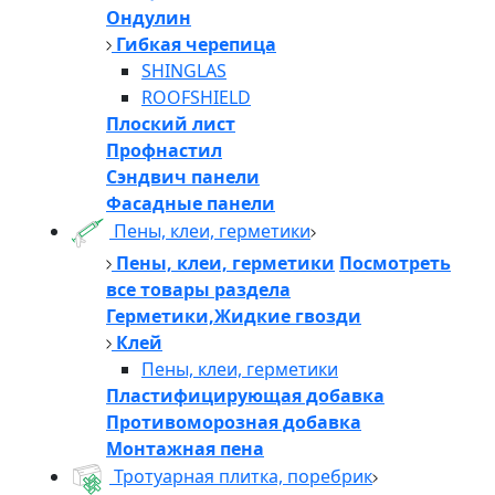
Ондулин
Гибкая черепица
SHINGLAS
ROOFSHIELD
Плоский лист
Профнастил
Сэндвич панели
Фасадные панели
Пены, клеи, герметики
Пены, клеи, герметики
Посмотреть
все товары раздела
Герметики,Жидкие гвозди
Клей
Пены, клеи, герметики
Пластифицирующая добавка
Противоморозная добавка
Монтажная пена
Тротуарная плитка, поребрик