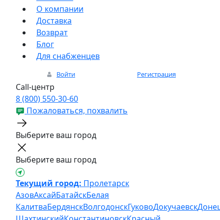
О компании
Доставка
Возврат
Блог
Для снабженцев
Войти
Регистрация
Call-центр
8 (800) 550-30-60
Пожаловаться, похвалить
Выберите ваш город
Выберите ваш город
Текущий город:
Пролетарск
Азов
Аксай
Батайск
Белая
Калитва
Бердянск
Волгодонск
Гуково
Докучаевск
Доне
Шахтинский
Константиновск
Красный