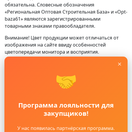
обязательна. Словесные обозначения
«Региональная Оптовая Строительная База» и «Opt-
baza61» являются зарегистрированными
товарными знаками правообладателя.
Внимание! Цвет продукции может отличаться от
изображения на сайте ввиду особенностей
цветопередачи монитора и восприятия.
×
Сайт
www.opt-baza61.ru
носит исключительно
информационный характер и ни при каких условиях
🤝
не является публичной офертой, определяемой
положениями ГК РФ. Для получения подробной
информации о наличии, видах, характеристиках и
стоимости материалов, пожалуйста, обращайтесь в
Программа лояльности для
офисы продаж.
закупщиков!
Политика защиты и обработки персональных
данных
Пользовательское соглашение
У нас появилась партнёрская программа.