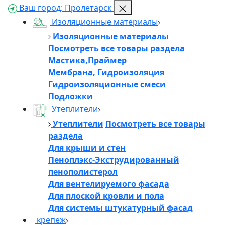
Ваш город:
Пролетарск
Изоляционные материалы
Изоляционные материалы
Посмотреть все товары раздела
Мастика,Праймер
Мембрана, Гидроизоляция
Гидроизоляционные смеси
Подложки
Утеплители
Утеплители
Посмотреть все товары
раздела
Для крыши и стен
Пеноплэкс-Экструдированный
пенополистерол
Для вентелируемого фасада
Для плоской кровли и пола
Для системы штукатурный фасад
крепеж