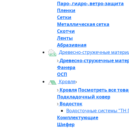
Паро-,гидро-,ветро-защита
Пленки
Сетки
Металлическая сетка
Скотчи
Ленты
Абразивная
Древесно-стружечные матери
Древесно-стружечные мате
Фанера
ОСП
Кровля
Кровля
Посмотреть все тов
Подкладочный ковер
Водосток
Водосточные системы "ТН 
Комплектующие
Шифер