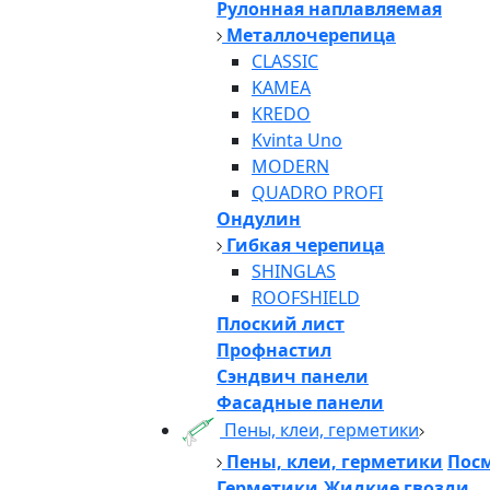
Рулонная наплавляемая
Металлочерепица
CLASSIC
KAMEA
KREDO
Kvinta Uno
MODERN
QUADRO PROFI
Ондулин
Гибкая черепица
SHINGLAS
ROOFSHIELD
Плоский лист
Профнастил
Сэндвич панели
Фасадные панели
Пены, клеи, герметики
Пены, клеи, герметики
Посм
Герметики,Жидкие гвозди