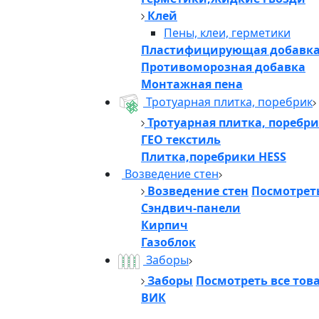
Клей
Пены, клеи, герметики
Пластифицирующая добавк
Противоморозная добавка
Монтажная пена
Тротуарная плитка, поребрик
Тротуарная плитка, поребр
ГЕО текстиль
Плитка,поребрики HESS
Возведение стен
Возведение стен
Посмотреть
Сэндвич-панели
Кирпич
Газоблок
Заборы
Заборы
Посмотреть все тов
ВИК