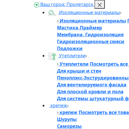
Ваш город:
Пролетарск
Изоляционные материалы
Изоляционные материалы
Мастика,Праймер
Мембрана, Гидроизоляция
Гидроизоляционные смеси
Подложки
Утеплители
Утеплители
Посмотреть все
Для крыши и стен
Пеноплэкс-Экструдированны
Для вентелируемого фасада
Для плоской кровли и пола
Для системы штукатурный ф
крепеж
крепеж
Посмотреть все тов
Шурупы
Саморезы