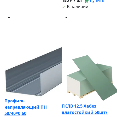
185 ₽ / шт
Купить
В наличии
Профиль
ГКЛВ 12,5 Хабез
направляющий ПН
влагостойкий 50шт/
50/40*0,60