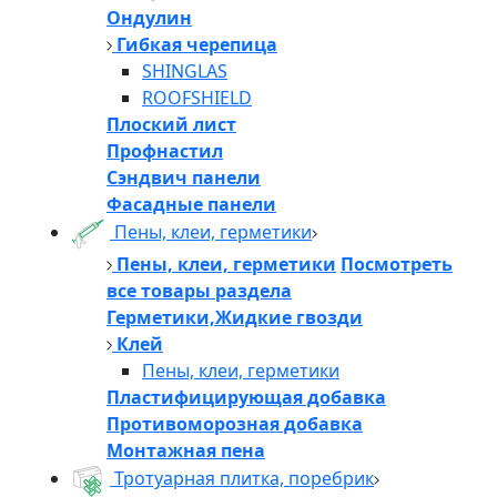
Ондулин
Гибкая черепица
SHINGLAS
ROOFSHIELD
Плоский лист
Профнастил
Сэндвич панели
Фасадные панели
Пены, клеи, герметики
Пены, клеи, герметики
Посмотреть
все товары раздела
Герметики,Жидкие гвозди
Клей
Пены, клеи, герметики
Пластифицирующая добавка
Противоморозная добавка
Монтажная пена
Тротуарная плитка, поребрик