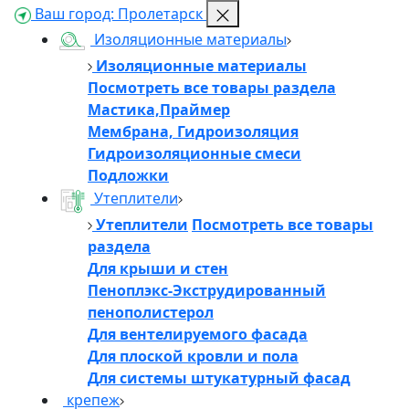
Ваш город:
Пролетарск
Изоляционные материалы
Изоляционные материалы
Посмотреть все товары раздела
Мастика,Праймер
Мембрана, Гидроизоляция
Гидроизоляционные смеси
Подложки
Утеплители
Утеплители
Посмотреть все товары
раздела
Для крыши и стен
Пеноплэкс-Экструдированный
пенополистерол
Для вентелируемого фасада
Для плоской кровли и пола
Для системы штукатурный фасад
крепеж