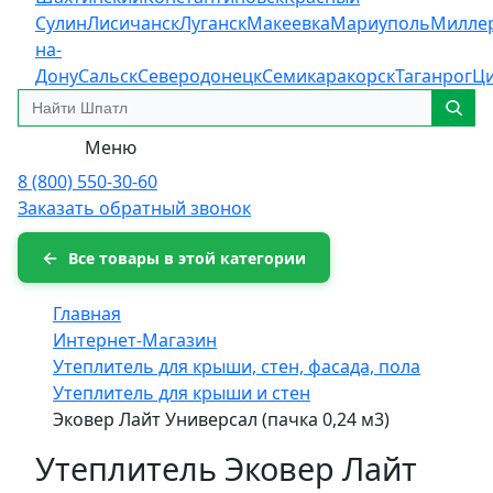
Сулин
Лисичанск
Луганск
Макеевка
Мариуполь
Милле
на-
Дону
Сальск
Северодонецк
Семикаракорск
Таганрог
Ц
Меню
8 (800) 550-30-60
Заказать обратный звонок
Все товары в этой категории
Главная
Интернет-Магазин
Утеплитель для крыши, стен, фасада, пола
Утеплитель для крыши и стен
Эковер Лайт Универсал (пачка 0,24 м3)
Утеплитель Эковер Лайт