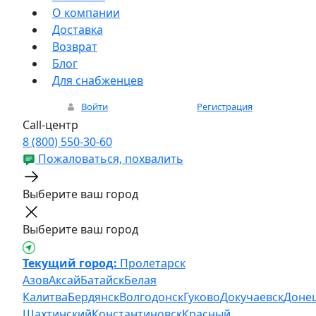
О компании
Доставка
Возврат
Блог
Для снабженцев
Войти
Регистрация
Call-центр
8 (800) 550-30-60
Пожаловаться, похвалить
Выберите ваш город
Выберите ваш город
Текущий город:
Пролетарск
Азов
Аксай
Батайск
Белая
Калитва
Бердянск
Волгодонск
Гуково
Докучаевск
Доне
Шахтинский
Константиновск
Красный