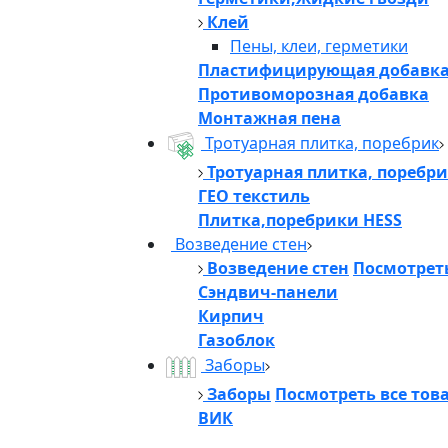
Клей
Пены, клеи, герметики
Пластифицирующая добавк
Противоморозная добавка
Монтажная пена
Тротуарная плитка, поребрик
Тротуарная плитка, поребр
ГЕО текстиль
Плитка,поребрики HESS
Возведение стен
Возведение стен
Посмотреть
Сэндвич-панели
Кирпич
Газоблок
Заборы
Заборы
Посмотреть все тов
ВИК