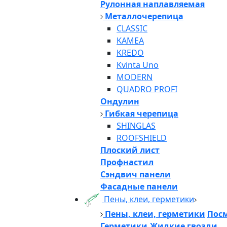
Рулонная наплавляемая
Металлочерепица
CLASSIC
KAMEA
KREDO
Kvinta Uno
MODERN
QUADRO PROFI
Ондулин
Гибкая черепица
SHINGLAS
ROOFSHIELD
Плоский лист
Профнастил
Сэндвич панели
Фасадные панели
Пены, клеи, герметики
Пены, клеи, герметики
Посм
Герметики,Жидкие гвозди