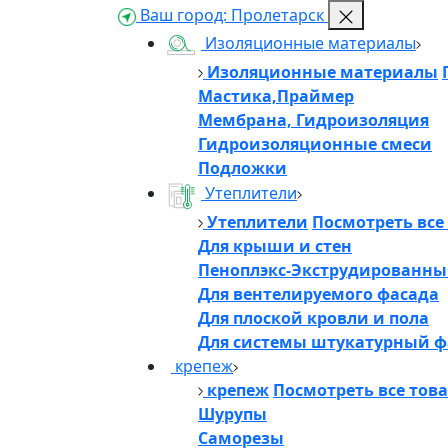
Ваш город:
Пролетарск
Изоляционные материалы
Изоляционные материалы
Мастика,Праймер
Мембрана, Гидроизоляция
Гидроизоляционные смеси
Подложки
Утеплители
Утеплители
Посмотреть все
Для крыши и стен
Пеноплэкс-Экструдированны
Для вентелируемого фасада
Для плоской кровли и пола
Для системы штукатурный ф
крепеж
крепеж
Посмотреть все тов
Шурупы
Саморезы