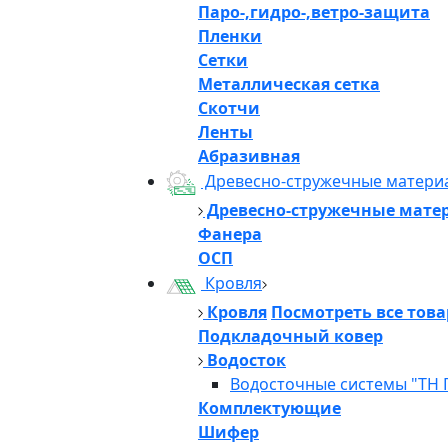
Паро-,гидро-,ветро-защита
Пленки
Сетки
Металлическая сетка
Скотчи
Ленты
Абразивная
Древесно-стружечные матери
Древесно-стружечные мате
Фанера
ОСП
Кровля
Кровля
Посмотреть все тов
Подкладочный ковер
Водосток
Водосточные системы "ТН 
Комплектующие
Шифер