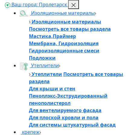
Ваш город:
Пролетарск
Изоляционные материалы
Изоляционные материалы
Посмотреть все товары раздела
Мастика,Праймер
Мембрана, Гидроизоляция
Гидроизоляционные смеси
Подложки
Утеплители
Утеплители
Посмотреть все товары
раздела
Для крыши и стен
Пеноплэкс-Экструдированный
пенополистерол
Для вентелируемого фасада
Для плоской кровли и пола
Для системы штукатурный фасад
крепеж