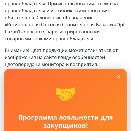
правообладателя. При использовании ссылка на
правообладателя и источник заимствования
обязательна. Словесные обозначения
«Региональная Оптовая Строительная База» и «Opt-
baza61» являются зарегистрированными
товарными знаками правообладателя.
Внимание! Цвет продукции может отличаться от
изображения на сайте ввиду особенностей
цветопередачи монитора и восприятия.
×
Сайт
www.opt-baza61.ru
носит исключительно
информационный характер и ни при каких условиях
🤝
не является публичной офертой, определяемой
положениями ГК РФ. Для получения подробной
информации о наличии, видах, характеристиках и
стоимости материалов, пожалуйста, обращайтесь в
Программа лояльности для
офисы продаж.
закупщиков!
Политика защиты и обработки персональных