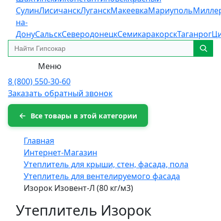
Сулин
Лисичанск
Луганск
Макеевка
Мариуполь
Милле
на-
Дону
Сальск
Северодонецк
Семикаракорск
Таганрог
Ц
Меню
8 (800) 550-30-60
Заказать обратный звонок
Все товары в этой категории
Главная
Интернет-Магазин
Утеплитель для крыши, стен, фасада, пола
Утеплитель для вентелируемого фасада
Изорок Изовент-Л (80 кг/м3)
Утеплитель Изорок