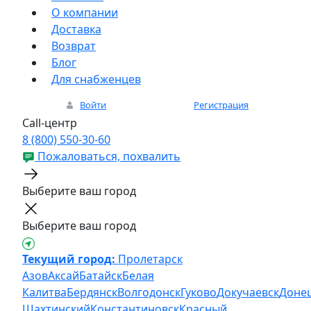
О компании
Доставка
Возврат
Блог
Для снабженцев
Войти
Регистрация
Call-центр
8 (800) 550-30-60
Пожаловаться, похвалить
Выберите ваш город
Выберите ваш город
Текущий город:
Пролетарск
Азов
Аксай
Батайск
Белая
Калитва
Бердянск
Волгодонск
Гуково
Докучаевск
Доне
Шахтинский
Константиновск
Красный