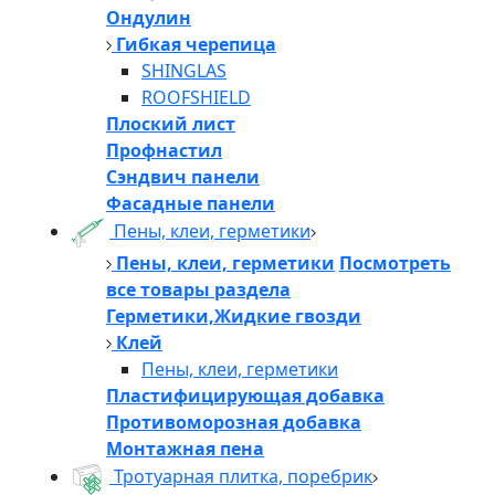
Ондулин
Гибкая черепица
SHINGLAS
ROOFSHIELD
Плоский лист
Профнастил
Сэндвич панели
Фасадные панели
Пены, клеи, герметики
Пены, клеи, герметики
Посмотреть
все товары раздела
Герметики,Жидкие гвозди
Клей
Пены, клеи, герметики
Пластифицирующая добавка
Противоморозная добавка
Монтажная пена
Тротуарная плитка, поребрик