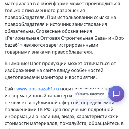
материалов в любой форме может производиться
только с письменного разрешения
правообладателя. При использовании ссылка на
правообладателя и источник заимствования
обязательна. Словесные обозначения
«Региональная Оптовая Строительная База» и «Opt-
baza61» являются зарегистрированными
товарными знаками правообладателя.
Внимание! Цвет продукции может отличаться от
изображения на сайте ввиду особенностей
цветопередачи монитора и восприятия.
Сайт
www.opt-baza61.ru
носит исключительно
Узнать наличие
информационный характер и ни при каких условиях
не является публичной офертой, определяемой
положениями ГК РФ. Для получения подробной
информации о наличии, видах, характеристиках и
стоимости материалов, пожалуйста, обращайтесь в