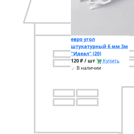
евро угол
штукатурный 6 мм 3м
"Идеал" (20)
120 ₽ / шт
Купить
В наличии