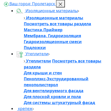
Ваш город:
Пролетарск
Изоляционные материалы
Изоляционные материалы
Посмотреть все товары раздела
Мастика,Праймер
Мембрана, Гидроизоляция
Гидроизоляционные смеси
Подложки
Утеплители
Утеплители
Посмотреть все товары
раздела
Для крыши и стен
Пеноплэкс-Экструдированный
пенополистерол
Для вентелируемого фасада
Для плоской кровли и пола
Для системы штукатурный фасад
крепеж