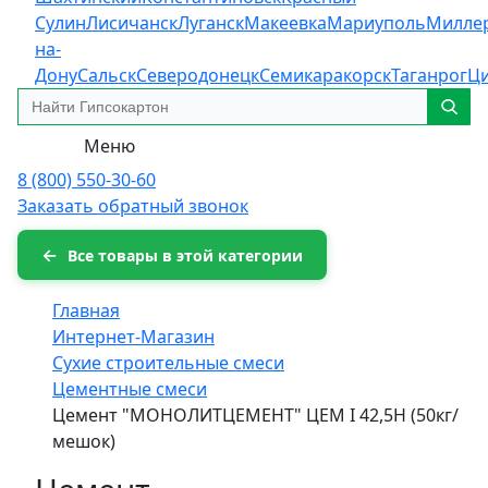
Сулин
Лисичанск
Луганск
Макеевка
Мариуполь
Милле
на-
Дону
Сальск
Северодонецк
Семикаракорск
Таганрог
Ц
Меню
8 (800) 550-30-60
Заказать обратный звонок
Все товары в этой категории
Главная
Интернет-Магазин
Сухие строительные смеси
Цементные смеси
Цемент "МОНОЛИТЦЕМЕНТ" ЦЕМ I 42,5Н (50кг/
мешок)