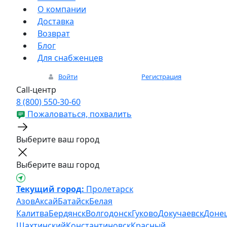
О компании
Доставка
Возврат
Блог
Для снабженцев
Войти
Регистрация
Call-центр
8 (800) 550-30-60
Пожаловаться, похвалить
Выберите ваш город
Выберите ваш город
Текущий город:
Пролетарск
Азов
Аксай
Батайск
Белая
Калитва
Бердянск
Волгодонск
Гуково
Докучаевск
Доне
Шахтинский
Константиновск
Красный