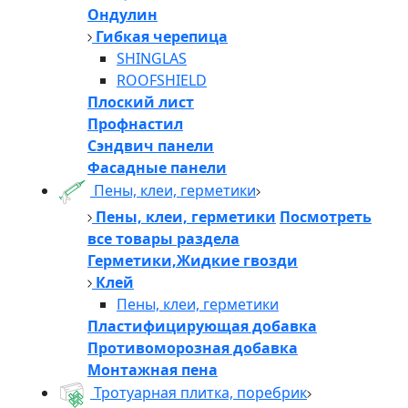
Ондулин
Гибкая черепица
SHINGLAS
ROOFSHIELD
Плоский лист
Профнастил
Сэндвич панели
Фасадные панели
Пены, клеи, герметики
Пены, клеи, герметики
Посмотреть
все товары раздела
Герметики,Жидкие гвозди
Клей
Пены, клеи, герметики
Пластифицирующая добавка
Противоморозная добавка
Монтажная пена
Тротуарная плитка, поребрик