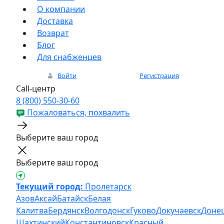
О компании
Доставка
Возврат
Блог
Для снабженцев
Войти
Регистрация
Call-центр
8 (800) 550-30-60
Пожаловаться, похвалить
Выберите ваш город
Выберите ваш город
Текущий город:
Пролетарск
Азов
Аксай
Батайск
Белая
Калитва
Бердянск
Волгодонск
Гуково
Докучаевск
Доне
Шахтинский
Константиновск
Красный