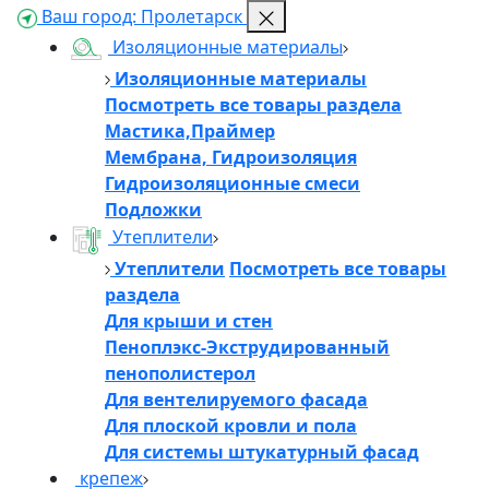
Ваш город:
Пролетарск
Изоляционные материалы
Изоляционные материалы
Посмотреть все товары раздела
Мастика,Праймер
Мембрана, Гидроизоляция
Гидроизоляционные смеси
Подложки
Утеплители
Утеплители
Посмотреть все товары
раздела
Для крыши и стен
Пеноплэкс-Экструдированный
пенополистерол
Для вентелируемого фасада
Для плоской кровли и пола
Для системы штукатурный фасад
крепеж