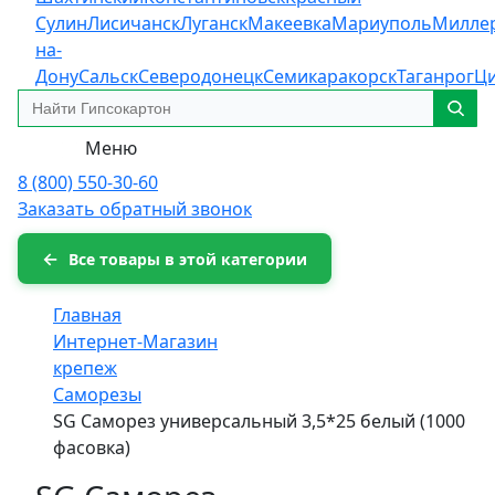
Сулин
Лисичанск
Луганск
Макеевка
Мариуполь
Милле
на-
Дону
Сальск
Северодонецк
Семикаракорск
Таганрог
Ц
Меню
8 (800) 550-30-60
Заказать обратный звонок
Все товары в этой категории
Главная
Интернет-Магазин
крепеж
Саморезы
SG Саморез универсальный 3,5*25 белый (1000
фасовка)