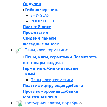
Ондулин
Гибкая черепица
SHINGLAS
ROOFSHIELD
Плоский лист
Профнастил
Сэндвич панели
Фасадные панели
Пены, клеи, герметики
Пены, клеи, герметики
Посмотреть
все товары раздела
Герметики,Жидкие гвозди
Клей
Пены, клеи, герметики
Пластифицирующая добавка
Противоморозная добавка
Монтажная пена
Тротуарная плитка, поребрик