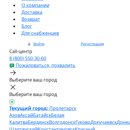
О компании
Доставка
Возврат
Блог
Для снабженцев
Войти
Регистрация
Call-центр
8 (800) 550-30-60
Пожаловаться, похвалить
Выберите ваш город
Выберите ваш город
Текущий город:
Пролетарск
Азов
Аксай
Батайск
Белая
Калитва
Бердянск
Волгодонск
Гуково
Докучаевск
Доне
Шахтинский
Константиновск
Красный