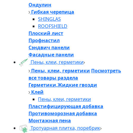
Ондулин
Гибкая черепица
SHINGLAS
ROOFSHIELD
Плоский лист
Профнастил
Сэндвич панели
Фасадные панели
Пены, клеи, герметики
Пены, клеи, герметики
Посмотреть
все товары раздела
Герметики,Жидкие гвозди
Клей
Пены, клеи, герметики
Пластифицирующая добавка
Противоморозная добавка
Монтажная пена
Тротуарная плитка, поребрик