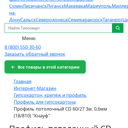
Сулин
Лисичанск
Луганск
Макеевка
Мариуполь
Милле
на-
Дону
Сальск
Северодонецк
Семикаракорск
Таганрог
Ц
Меню
8 (800) 550-30-60
Заказать обратный звонок
Все товары в этой категории
Главная
Интернет-Магазин
Гипсокартон, крепёж и профиль
Профиль для гипсокартона
Профиль потолочный CD 60/27 3м. 0,6мм
(18/810) "Кнауф"