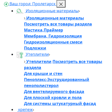
Ваш город:
Пролетарск
Изоляционные материалы
Изоляционные материалы
Посмотреть все товары раздела
Мастика,Праймер
Мембрана, Гидроизоляция
Гидроизоляционные смеси
Подложки
Утеплители
Утеплители
Посмотреть все товары
раздела
Для крыши и стен
Пеноплэкс-Экструдированный
пенополистерол
Для вентелируемого фасада
Для плоской кровли и пола
Для системы штукатурный фасад
крепеж